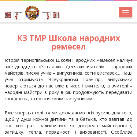
Toggl
navig
КЗ ТМР Школа народних
ремесел
Історія тернопільської Школи Народних Ремесел налічує
вже двадцять п’ять років. Десятки вчителів – народних
майстрів, тисячі учнів – випускників, сотні виставок… Наші
учні отримують Всеукраїнські Гран-прі, випускники
повертаються до нас вже в якості вчителів, а вчителі –
народні майстри з року в рік продовжують передавати
свої досвід та вміння своїм наступникам.
Вже чверть століття ми докладаємо всіх зусиль для того,
щоб у душі кожної дитини та її батьків, хто завітав до
нас хоч раз, залишитися як джерело майстерності,
затишку, тепла, порядності і вихованості. Особлива