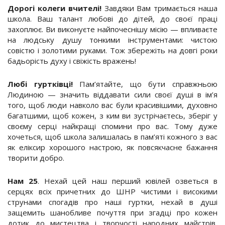
Дорогі колеги вчителі!
Завдяки Вам тримається наша
школа. Ваш талант любові до дітей, до своєї праці
захоплює. Ви виконуєте найпочеснішу місію — впливаєте
на людську душу тонкими інструментами: чистою
совістю і золотими руками. Тож збережіть на довгі роки
бадьорість духу і свіжість вражень!
Любі гуртківці!
Пам’ятайте, що бути справжньою
Людиною — значить віддавати сили своєї душі в ім’я
того, щоб люди навколо вас були красивішими, духовно
багатшими, щоб кожен, з ким ви зустрічаєтесь, зберіг у
своєму серці найкращі спомини про вас. Тому дуже
хочеться, щоб школа залишалась в пам’яті кожного з вас
як еліксир хорошого настрою, як повсякчасне бажання
творити добро.
Нам 25
. Нехай цей наш перший ювілей озветься в
серцях всіх причетних до ШНР чистими і високими
струнами спогадів про наші гуртки, нехай в душі
защемить шанобливе почуття при згадці про кожен
дотик до мистецтва і творчості народних майстрів,